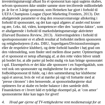
investeringsmæssigt afkast fra et sponsorat kan også sagtens skabes,
selvom sponsoren ikke smider samme store trecifrerede millionbeløb
pr. år for et 3-årigt sponsorat, som Heineken har gjort i forhold til
UEFA Champions League (Sport Marketing Frontiers, 2013). Det
altafgørende parameter er dog den ressourcemæssige allokering i
forhold til sponsoratet, og det kan også afgøres af andet end kroner
og øre, f.eks. tid, viden, kompetencer eller den ’surprise-faktor’, som
er altafgørende i forhold til markedsføringsmæssige aktiviteter
(Harvard Business Review, 2013). Aktiveringsdelen i forhold til
sportssponsorater er et afledt resultat af forholdet mellem sponsoren
og rettighedsejeren (f.eks. DBU, Superligaen/Divisionsforeningen
eller de respektive klubber), og dette forhold handler i høj grad om
den vidensdeling, som finder sted mellem disse parter. Optimeringen
af et sponsorat er netop afhængig af, at den rette viden bliver smidt
på bordet for, at alle parter på bedst mulig vis kan bringe sponsoratet
i spil. Eksempelvis er det ikke alle sponsorer i en Superligaklub, som
ved nok om sponsorater og mulighederne for at udnytte et
fodboldsponsorat til fulde, og i den sammenhæng har klubberne
også et ansvar, hvis de vel at mærke på sigt vil fortsætte med at
’presse citronen’ i den henseende, at sponsorindtægterne skal
optimeres for at skabe en bedre balance i den samlede drift.
Finanskrisen er i hvert fald et tydeligt eksempel på, at ’con amor’
sponsoraterne ikke kan tages for givet!
4.
Hvad gør ejerne af TV-rettighederne rent mediemæssigt for at