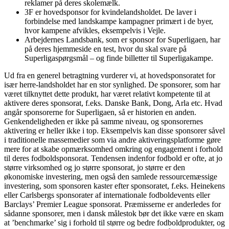
reklamer på deres skolemælk.
3F er hovedsponsor for kvindelandsholdet. De laver i
forbindelse med landskampe kampagner primært i de byer,
hvor kampene afvikles, eksempelvis i Vejle.
Arbejdernes Landsbank, som er sponsor for Superligaen, har
på deres hjemmeside en test, hvor du skal svare på
Superligaspørgsmål – og finde billetter til Superligakampe.
Ud fra en generel betragtning vurderer vi, at hovedsponsoratet for
især herre-landsholdet har en stor synlighed. De sponsorer, som har
været tilknyttet dette produkt, har været relativt kompetente til at
aktivere deres sponsorat, f.eks. Danske Bank, Dong, Arla etc. Hvad
angår sponsorerne for Superligaen, så er historien en anden.
Genkendeligheden er ikke på samme niveau, og sponsorernes
aktivering er heller ikke i top. Eksempelvis kan disse sponsorer såvel
i traditionelle massemedier som via andre aktiveringsplatforme gøre
mere for at skabe opmærksomhed omkring og engagement i forhold
til deres fodboldsponsorat. Tendensen indenfor fodbold er ofte, at jo
større virksomhed og jo større sponsorat, jo større er den
økonomiske investering, men også den samlede ressourcemæssige
investering, som sponsoren kaster efter sponsoratet, f.eks. Heinekens
eller Carlsbergs sponsorater af internationale fodboldevents eller
Barclays’ Premier League sponsorat. Præmisserne er anderledes for
sådanne sponsorer, men i dansk målestok bør det ikke være en skam
at ’benchmarke’ sig i forhold til større og bedre fodboldprodukter, og