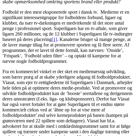
skabe opmærksomhed omkring sportens brand eller produkt?
Fodbold er den mest eksponerede sport i dansk tv. Medierne er en
signifikant interessentgruppe for fodboldens forbund, ligaer og
klubber, da især tv-dækningen er medvirkende til det store antal
penge i professionel sport. Superligaen har en tv-aftale, som giver
ligaen 260 millioner, og de 12 klubber i Superligaen får tv-indtægter
baseret på deres placering
[1]
. Kanalerne bruger så mange penge, at
de laver mange tiltag for at promovere sporten og få flere seere. Af
programmer, der er lavet til dette formål, kan nævnes: ’Onside’,
’Frispark’, ’Fodbold uden filter’ – og optakt til kampene for at
nævne nogle fodboldprogrammer.
Fra en kommerciel vinkel er der sket en mediemæssig udvikling,
som bærer præg af at skabe yderligere adgang til fodboldproduktet.
Viasat, som ejer tv-rettighederne til Superligaen i Danmark, arbejder
hele tiden på at optimere deres medie-produkt. Ved at promovere og
udvikle fodboldproduktet kan de ’booste’ seertallene og derigennem
deres annoncører (f.eks. liga- og klubsponsorer). Derfor har Viasat
har også været fortaler for at gøre Superligaen til et endnu større
kommercielt cirkus ved at ‘åbne op for at vise mere af
fodboldproduktet’ end selve kerneproduktet på banen (kampen på
grønsværen med 22 spillere som deltagere). Viasat har bl.a.
advokeret for at skulle med i omklædningsrummet samt for at følge
spillere og trænere under kampene samt i den daglige træning eller