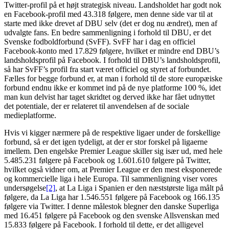
Twitter-profil på et højt strategisk niveau. Landsholdet har godt nok
en Facebook-profil med 43.318 følgere, men denne side var til at
starte med ikke drevet af DBU selv (det er dog nu ændret), men af
udvalgte fans. En bedre sammenligning i forhold til DBU, er det
Svenske fodboldforbund (SvFF). SvFF har i dag en officiel
Facebook-konto med 17.829 følgere, hvilket er mindre end DBU’s
landsholdsprofil på Facebook. I forhold til DBU’s landsholdsprofil,
så har SvFF’s profil fra start været officiel og styret af forbundet.
Fælles for begge forbund er, at man i forhold til de store europæiske
forbund endnu ikke er kommet ind på de nye platforme 100 %, idet
man kun delvist har taget skridtet og derved ikke har fået udnyttet
det potentiale, der er relateret til anvendelsen af de sociale
medieplatforme.
Hvis vi kigger nærmere på de respektive ligaer under de forskellige
forbund, så er det igen tydeligt, at der er stor forskel på ligaerne
imellem. Den engelske Premier League skiller sig især ud, med hele
5.485.231 følgere på Facebook og 1.601.610 følgere på Twitter,
hvilket også vidner om, at Premier League er den mest eksponerede
og kommercielle liga i hele Europa. Til sammenligning viser vores
undersøgelse
[2]
, at La Liga i Spanien er den næststørste liga målt på
følgere, da La Liga har 1.546.551 følgere på Facebook og 166.135
følgere via Twitter. I denne målestok blegner den danske Superliga
med 16.451 følgere på Facebook og den svenske Allsvenskan med
15.833 følgere på Facebook. I forhold til dette, er det alligevel