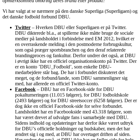
opmærksomhed omkring deres brand eller produkt?
Vi har valgt at se nærmere på den danske Superliga (Superligaen) og
det danske fodbold forbund DBU.
Twitter
– Hverken DBU eller Superligaen er på Twitter.
DBU dikterede bl.a., at spillerne ikke måtte bruge de sociale
medier på landsholdet i forbindelse med EM 2012, hvilket er
en overraskende melding i den postmoderne forbrugskultur,
som også præger sportsbranchen og den deraf relaterede
brandingproces og fankultur. Derfor undrer det også, at DBU
i øvrigt ikke har en officiel organisationskonto på Twitter. Der
er en konto ’DBU_Fodbold’, som enkelte DBU-
medarbejdere står bag. De har i forbundet diskuteret det
meget, og de forbund/lande, som DBU sammenligner sig
med, har allerede en officiel Twitter-konto.
Facebook
– DBU har en Facebook-side for DBU
pokalturneringen (11.015 følgere), for DBU fodboldskole
(2493 følgere) og for DBU streetsoccer (6258 følgere). Der er
dog ikke en officiel Facebook-side for selve forbundet.
Landsholdet har en Facebookside med 43.318 følgere, som
har været drevet af udvalgte fans i samarbejde med DBU.
Sidens indhold og opdateringer har derfor ikke været udtryk
for DBU’s officielle holdninger og budskaber, men det har
ændret sig i og med, at DBU har overtaget driften af siden.
Her undrer det også, at DBU ikke har en fælles side for hele