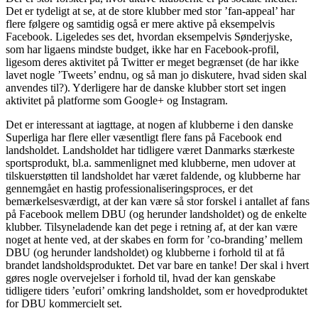
Det er tydeligt at se, at de store klubber med stor ’fan-appeal’ har
flere følgere og samtidig også er mere aktive på eksempelvis
Facebook. Ligeledes ses det, hvordan eksempelvis Sønderjyske,
som har ligaens mindste budget, ikke har en Facebook-profil,
ligesom deres aktivitet på Twitter er meget begrænset (de har ikke
lavet nogle ’Tweets’ endnu, og så man jo diskutere, hvad siden skal
anvendes til?). Yderligere har de danske klubber stort set ingen
aktivitet på platforme som Google+ og Instagram.
Det er interessant at iagttage, at nogen af klubberne i den danske
Superliga har flere eller væsentligt flere fans på Facebook end
landsholdet. Landsholdet har tidligere været Danmarks stærkeste
sportsprodukt, bl.a. sammenlignet med klubberne, men udover at
tilskuerstøtten til landsholdet har været faldende, og klubberne har
gennemgået en hastig professionaliseringsproces, er det
bemærkelsesværdigt, at der kan være så stor forskel i antallet af fans
på Facebook mellem DBU (og herunder landsholdet) og de enkelte
klubber. Tilsyneladende kan det pege i retning af, at der kan være
noget at hente ved, at der skabes en form for ’co-branding’ mellem
DBU (og herunder landsholdet) og klubberne i forhold til at få
brandet landsholdsproduktet. Det var bare en tanke! Der skal i hvert
gøres nogle overvejelser i forhold til, hvad der kan genskabe
tidligere tiders ’eufori’ omkring landsholdet, som er hovedproduktet
for DBU kommercielt set.