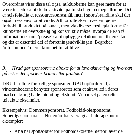
Overordnet viser disse tal også, at klubberne kan gøre mere for at
være tilstede samt skabe aktivitet på forskellige medieplatforme. Det
er selvfølgelig et ressourcespørgsmål, men i sportsbranding skal der
også investeres for at vinde. Alt for ofte sker investeringerne i
forhold til produktet på banen, men via diverse medieplatforme får
klubberne en overskuelig og konstruktiv måde, hvorpå de kan få
informationer om, ’please’ samt opbygge relationerne til deres fans,
og det er essentiel del af forretningsudviklingen. Begrebet
’infotainment’ er vel kommet for at blive!
3.
Hvad gør sponsorerne direkte for at lave aktivering og hvordan
påvirker det sportens brand eller produkt?
DBU har flere forskellige sponsorer. DBU opfordrer til, at
virksomhederne benytter sponsoratet som et aktivt led i deres
markedsføring både internt og eksternt. Vi har set på enkelte
udvalgte eksempler.
Eksempelvis: Dommersponsorat, Fodboldskolesponsorat,
Superligasponsorat… Nedenfor har vi valgt at inddrage andre
eksempler:
Arla har sponsoratet for Fodboldskolerne, derfor laver de