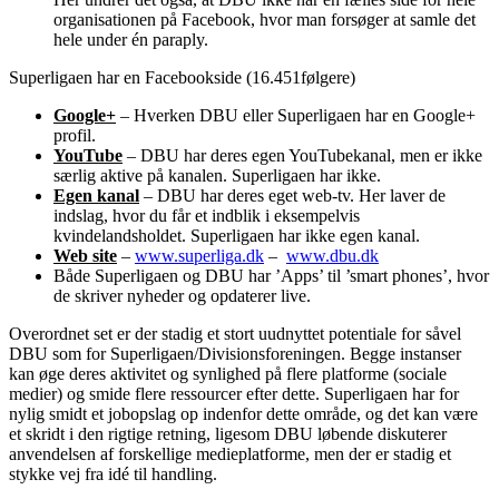
organisationen på Facebook, hvor man forsøger at samle det
hele under én paraply.
Superligaen har en Facebookside (16.451følgere)
Google+
– Hverken DBU eller Superligaen har en Google+
profil.
YouTube
– DBU har deres egen YouTubekanal, men er ikke
særlig aktive på kanalen. Superligaen har ikke.
Egen kanal
– DBU har deres eget web-tv. Her laver de
indslag, hvor du får et indblik i eksempelvis
kvindelandsholdet. Superligaen har ikke egen kanal.
Web site
–
www.superliga.dk
–
www.dbu.dk
Både Superligaen og DBU har ’Apps’ til ’smart phones’, hvor
de skriver nyheder og opdaterer live.
Overordnet set er der stadig et stort uudnyttet potentiale for såvel
DBU som for Superligaen/Divisionsforeningen. Begge instanser
kan øge deres aktivitet og synlighed på flere platforme (sociale
medier) og smide flere ressourcer efter dette. Superligaen har for
nylig smidt et jobopslag op indenfor dette område, og det kan være
et skridt i den rigtige retning, ligesom DBU løbende diskuterer
anvendelsen af forskellige medieplatforme, men der er stadig et
stykke vej fra idé til handling.