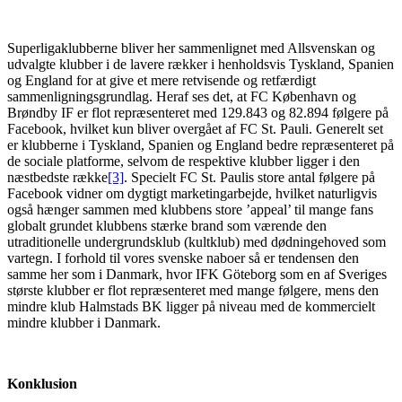
Superligaklubberne bliver her sammenlignet med Allsvenskan og
udvalgte klubber i de lavere rækker i henholdsvis Tyskland, Spanien
og England for at give et mere retvisende og retfærdigt
sammenligningsgrundlag. Heraf ses det, at FC København og
Brøndby IF er flot repræsenteret med 129.843 og 82.894 følgere på
Facebook, hvilket kun bliver overgået af FC St. Pauli. Generelt set
er klubberne i Tyskland, Spanien og England bedre repræsenteret på
de sociale platforme, selvom de respektive klubber ligger i den
næstbedste række
[3]
. Specielt FC St. Paulis store antal følgere på
Facebook vidner om dygtigt marketingarbejde, hvilket naturligvis
også hænger sammen med klubbens store ’appeal’ til mange fans
globalt grundet klubbens stærke brand som værende den
utraditionelle undergrundsklub (kultklub) med dødningehoved som
vartegn. I forhold til vores svenske naboer så er tendensen den
samme her som i Danmark, hvor IFK Göteborg som en af Sveriges
største klubber er flot repræsenteret med mange følgere, mens den
mindre klub Halmstads BK ligger på niveau med de kommercielt
mindre klubber i Danmark.
Konklusion