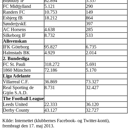
Brøndby IF
82.894
5.357
FC Midtjylland
5.121
290
Randers FC
10.753
149
Esbjerg fB
18.212
864
SønderjyskE
397
AC Horsens
4.638
285
Silkeborg IF
8.732
533
Allsvenskan
IFK Göteborg
95.827
6.735
Halmstads BK
4.929
2.014
2. Bundesliga
FC St. Pauli
318.272
5.691
1860 München
72.186
5.170
Liga Adelante
Villarreal C.F.
36.869
73.327
Real Sporting de
8.731
32.427
Gijón S.A.D.
The Football League
Leeds United
22.333
36.120
Derby County
43.127
32.727
Kilde: Internettet (klubbernes Facebook- og Twitter-konti),
frembragt den 17. maj 2013.