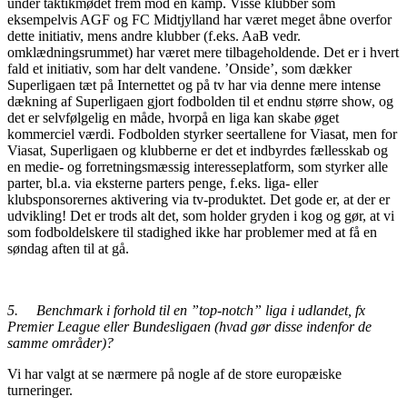
under taktikmødet frem mod en kamp. Visse klubber som
eksempelvis AGF og FC Midtjylland har været meget åbne overfor
dette initiativ, mens andre klubber (f.eks. AaB vedr.
omklædningsrummet) har været mere tilbageholdende. Det er i hvert
fald et initiativ, som har delt vandene. ’Onside’, som dækker
Superligaen tæt på Internettet og på tv har via denne mere intense
dækning af Superligaen gjort fodbolden til et endnu større show, og
det er selvfølgelig en måde, hvorpå en liga kan skabe øget
kommerciel værdi. Fodbolden styrker seertallene for Viasat, men for
Viasat, Superligaen og klubberne er det et indbyrdes fællesskab og
en medie- og forretningsmæssig interesseplatform, som styrker alle
parter, bl.a. via eksterne parters penge, f.eks. liga- eller
klubsponsorernes aktivering via tv-produktet. Det gode er, at der er
udvikling! Det er trods alt det, som holder gryden i kog og gør, at vi
som fodboldelskere til stadighed ikke har problemer med at få en
søndag aften til at gå.
5. B
enchmark i forhold til en ”top-notch” liga i udlandet, fx
Premier League eller Bundesligaen (hvad gør disse indenfor de
samme områder)?
Vi har valgt at se nærmere på nogle af de store europæiske
turneringer.