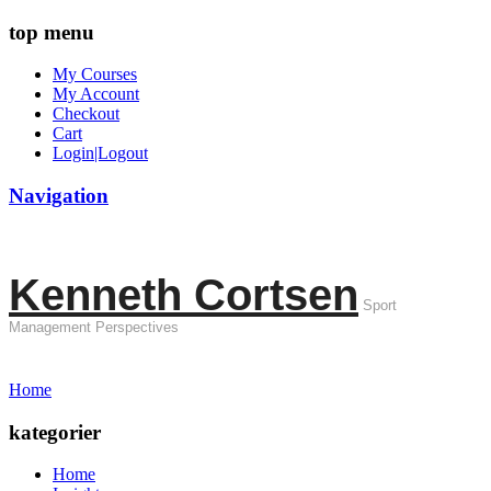
top menu
My Courses
My Account
Checkout
Cart
Login|Logout
Navigation
Kenneth Cortsen
Sport
Management Perspectives
Home
kategorier
Home