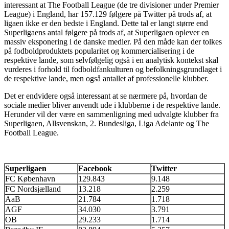
interessant at The Football League (de tre divisioner under Premier
League) i England, har 157.129 følgere på Twitter på trods af, at
ligaen ikke er den bedste i England. Dette tal er langt større end
Superligaens antal følgere på trods af, at Superligaen oplever en
massiv eksponering i de danske medier. På den måde kan der tolkes
på fodboldproduktets popularitet og kommercialisering i de
respektive lande, som selvfølgelig også i en analytisk kontekst skal
vurderes i forhold til fodboldfankulturen og befolkningsgrundlaget i
de respektive lande, men også antallet af professionelle klubber.
Det er endvidere også interessant at se nærmere på, hvordan de
sociale medier bliver anvendt ude i klubberne i de respektive lande.
Herunder vil der være en sammenligning med udvalgte klubber fra
Superligaen, Allsvenskan, 2. Bundesliga, Liga Adelante og The
Football League.
Superligaen
Facebook
Twitter
FC København
129.843
9.148
FC Nordsjælland
13.218
2.259
AaB
21.784
1.718
AGF
34.030
3.791
OB
29.233
1.714