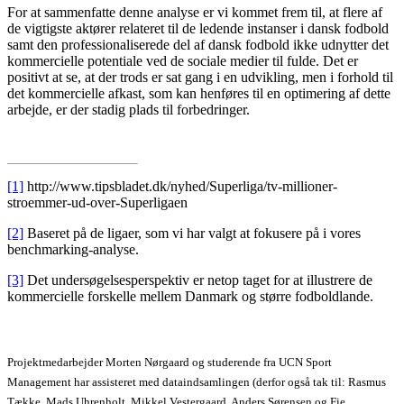
For at sammenfatte denne analyse er vi kommet frem til, at flere af
de vigtigste aktører relateret til de ledende instanser i dansk fodbold
samt den professionaliserede del af dansk fodbold ikke udnytter det
kommercielle potentiale ved de sociale medier til fulde. Det er
positivt at se, at der trods er sat gang i en udvikling, men i forhold til
det kommercielle afkast, som kan henføres til en optimering af dette
arbejde, er der stadig plads til forbedringer.
[1]
http://www.tipsbladet.dk/nyhed/Superliga/tv-millioner-
stroemmer-ud-over-Superligaen
[2]
Baseret på de ligaer, som vi har valgt at fokusere på i vores
benchmarking-analyse.
[3]
Det undersøgelsesperspektiv er netop taget for at illustrere de
kommercielle forskelle mellem Danmark og større fodboldlande.
Projektmedarbejder Morten Nørgaard og studerende fra UCN Sport
Management har assisteret med dataindsamlingen (derfor også tak til: Rasmus
Tække, Mads Uhrenholt, Mikkel Vestergaard, Anders Sørensen og Fie