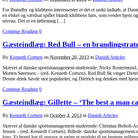
For Brøndby og klubbens interessenter er det et unikt indkøb, at Dan
en elsket og værdsat spiller blandt klubbens fans, som vender hjem og 
niveau. Det er en løftestang […]
Continue Reading
0
Gæsteindlæg: Red Bull – en brandingstrat
By
Kenneth Cortsen
on
November 20, 2013
in
Danish Articles
Skrevet af danske sportsmanagement-studerende: Nicky Rostermund, 
Morten Sørensen – (red. Kenneth Cortsen). Red Bull fik vinger Dietri
Denne drink havde stor popularitet, og Dietrich tog drinken med hjem 
Continue Reading
0
Gæsteindlæg: Gillette – ‘The best a man c
By
Kenneth Cortsen
on
October 4, 2013
in
Danish Articles
Skrevet af danske sportsmanagement-studerende: Christian Beltoft-A
Jensen – (red. Kenneth Cortsen). Billede: danske sportsmanagement-s
logo. Et brand har til opgave at sælge et produkt til en bestemt målgru