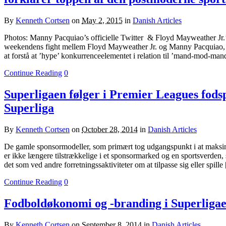
By
Kenneth Cortsen
on
May 2, 2015
in
Danish Articles
Photos: Manny Pacquiao’s officielle Twitter & Floyd Mayweather Jr.’s 
weekendens fight mellem Floyd Mayweather Jr. og Manny Pacquiao, er
at forstå at ’hype’ konkurrenceelementet i relation til ’mand-mod-man
Continue Reading
0
Superligaen følger i Premier Leagues fod
Superliga
By
Kenneth Cortsen
on
October 28, 2014
in
Danish Articles
De gamle sponsormodeller, som primært tog udgangspunkt i at maksi
er ikke længere tilstrækkelige i et sponsormarked og en sportsverden
det som ved andre forretningssaktiviteter om at tilpasse sig eller spille
Continue Reading
0
Fodboldøkonomi og -branding i Superligae
By
Kenneth Cortsen
on
September 8, 2014
in
Danish Articles