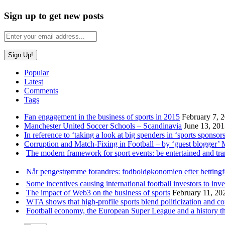
Sign up to get new posts
Popular
Latest
Comments
Tags
Fan engagement in the business of sports in 2015
February 7, 
Manchester United Soccer Schools – Scandinavia
June 13, 20
In reference to ‘taking a look at big spenders in ‘sports sponsors
Corruption and Match-Fixing in Football – by ‘guest blogger’
The modern framework for sport events: be entertained and tr
Når pengestrømme forandres: fodboldøkonomien efter betting
Some incentives causing international football investors to inve
The impact of Web3 on the business of sports
February 11, 20
WTA shows that high-profile sports blend politicization and c
Football economy, the European Super League and a history that