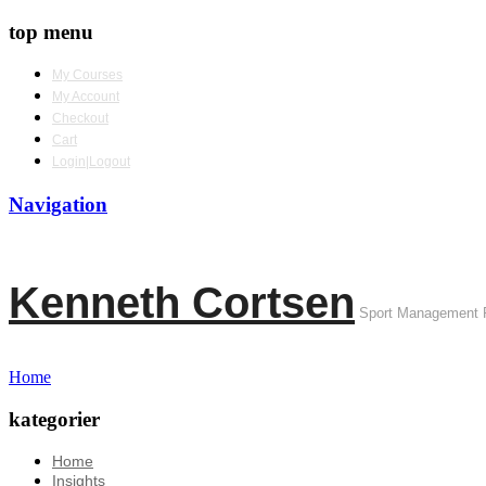
top menu
My Courses
My Account
Checkout
Cart
Login|Logout
Navigation
Kenneth Cortsen
Sport Management 
Home
kategorier
Home
Insights