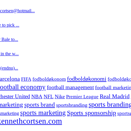
cortsen@hotmail...
to pick ...
 Bale to...
in the w...
 (endnu)...
fodboldøkonomi
arcelona
FIFA
fodboldøkonom
fodboldøk
football economy
football management
football marketi
hester United
Real Madrid
NBA
NFL
Nike
Premier League
sports brandin
marketing
sports brand
sportsbranding
sports marketing
Sports sponsorship
sport
smarketing
ennethcortsen.com