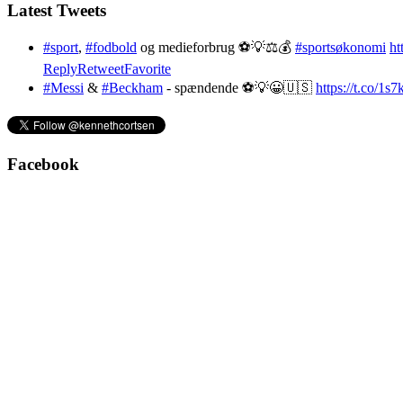
Latest Tweets
#sport
,
#fodbold
og medieforbrug ⚽️💡⚖️💰
#sportsøkonomi
ht
Reply
Retweet
Favorite
#Messi
&
#Beckham
- spændende ⚽️💡😀🇺🇸
https://t.co/1
Facebook