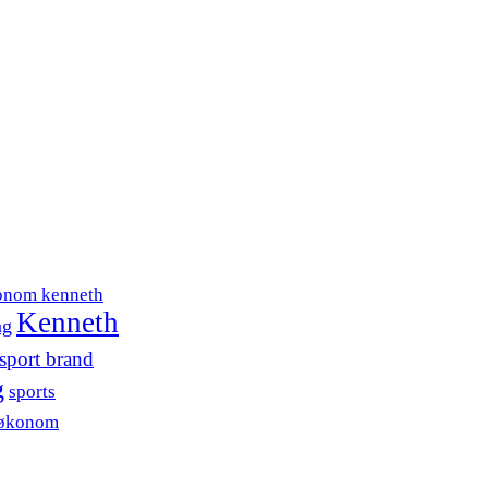
onom kenneth
Kenneth
ng
sport brand
g
sports
søkonom