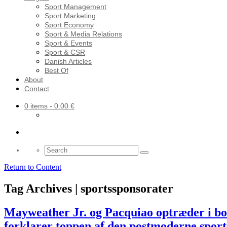
Sport Management
Sport Marketing
Sport Economy
Sport & Media Relations
Sport & Events
Sport & CSR
Danish Articles
Best Of
About
Contact
0 items
- 0.00 €
Search
for:
Return to Content
Tag Archives | sportssponsorater
Mayweather Jr. og Pacquiao optræder i bo
forklarer toppen af den postmoderne spor