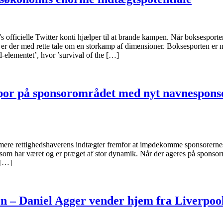
officielle Twitter konti hjælper til at brande kampen. Når boksesporten
 der med rette tale om en storkamp af dimensioner. Boksesporten er no
d-elementet’, hvor ’survival of the […]
spor på sponsorområdet med nyt navnespons
mere rettighedshaverens indtægter fremfor at imødekomme sponsorerne
, som har været og er præget af stor dynamik. Når der ageres på sponso
 […]
n – Daniel Agger vender hjem fra Liverpoo