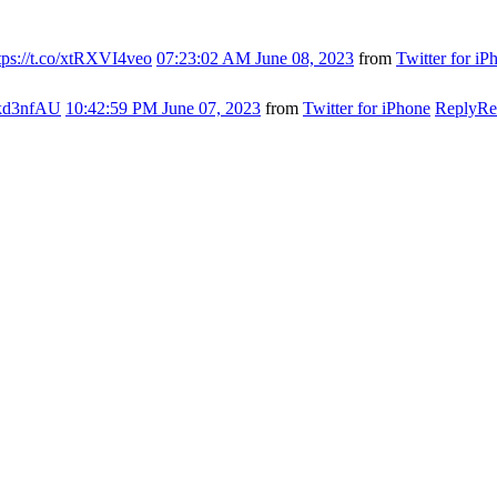
tps://t.co/xtRXVI4veo
07:23:02 AM June 08, 2023
from
Twitter for iP
s7kd3nfAU
10:42:59 PM June 07, 2023
from
Twitter for iPhone
Reply
Re