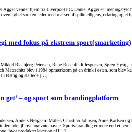
iel Agger vender hjem fra Liverpool FC. Daniel Agger er ’meningsfyldt’
ovenikøbet som en leder med masser af spilintelligens, erfaring og et hø
egi med fokus på ekstrem sport(smarketing)
Mikkel Blaabjerg Petersen, René Rosenfeldt Jespersen, Søren Høstgaa
ch Mateschitz blev i 1984 opmærksom på en drink i østen, som blev kal
til Østrig og startede […]
an get’ – og sport som brandingplatform
ndersen, Anders Nørgaard Møller, Christina Johnsen, Anne Karlsen og 
tuderende, jf. ovennævnte navne. Sports-branding er mere end et nemt 
ppe, hvor produktet lever op til […]