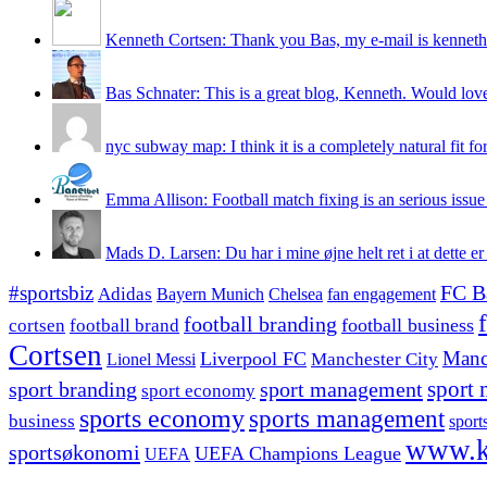
Kenneth Cortsen: Thank you Bas, my e-mail is kenneth
Bas Schnater: This is a great blog, Kenneth. Would love 
nyc subway map: I think it is a completely natural fit for
Emma Allison: Football match fixing is an serious issue 
Mads D. Larsen: Du har i mine øjne helt ret i at dette er
#sportsbiz
FC B
Adidas
Chelsea
fan engagement
Bayern Munich
football branding
football business
cortsen
football brand
Cortsen
Manc
Liverpool FC
Lionel Messi
Manchester City
sport branding
sport management
sport 
sport economy
sports economy
sports management
business
sport
www.k
sportsøkonomi
UEFA Champions League
UEFA