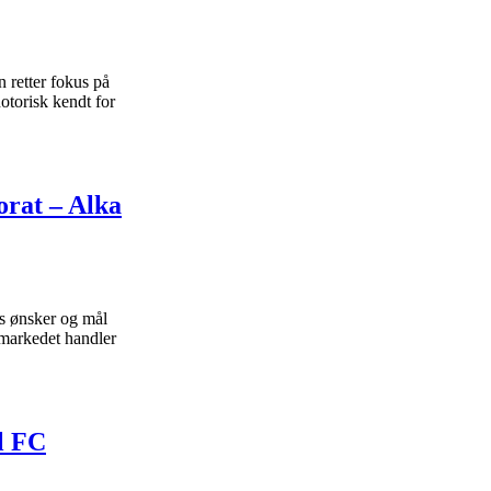
 retter fokus på
torisk kendt for
orat – Alka
s ønsker og mål
rmarkedet handler
l FC