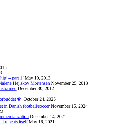
2015
13
hip’ – part 1’
May 10, 2013
 Malene Hejlskov Mortensen
November 25, 2013
ansformed
December 30, 2012
forbuddet ⚽️
October 24, 2025
st in Danish football/soccer
November 15, 2024
22
ommercialization
December 14, 2021
 repeats itself
May 16, 2021