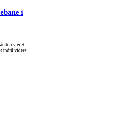
ebane i
hånden været
 indtil videre