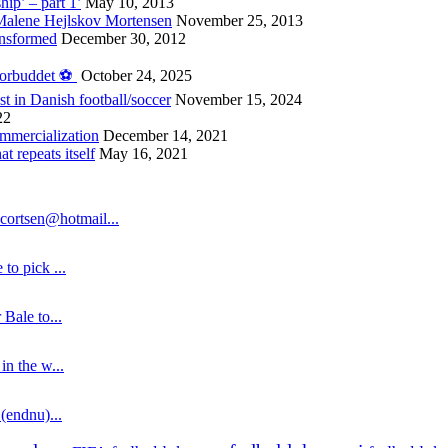
hip’ – part 1’
May 10, 2013
 Malene Hejlskov Mortensen
November 25, 2013
ansformed
December 30, 2012
forbuddet ⚽️
October 24, 2025
st in Danish football/soccer
November 15, 2024
22
ommercialization
December 14, 2021
 repeats itself
May 16, 2021
cortsen@hotmail...
to pick ...
 Bale to...
in the w...
 (endnu)...