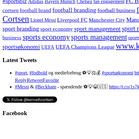
#sportsbiz
FC B
Adidas
Chelsea
fan engagement
Bayern Munich
football branding
football business
cortsen
football brand
Cortsen
Manc
Liverpool FC
Lionel Messi
Manchester City
sport branding
sport management
sport 
sport economy
sports economy
sports management
business
sport
www.k
sportsøkonomi
UEFA Champions League
UEFA
Latest Tweets
#sport
,
#fodbold
og medieforbrug ⚽️💡⚖️💰
#sportsøkonomi
ht
Reply
Retweet
Favorite
#Messi
&
#Beckham
- spændende ⚽️💡😀🇺🇸
https://t.co/1
Facebook