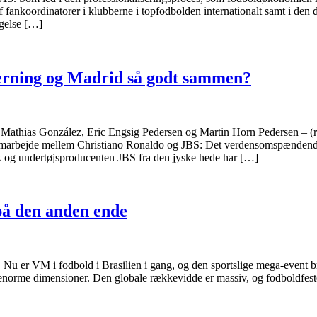
f fankoordinatorer i klubberne i topfodbolden internationalt samt i den
ngelse […]
erning og Madrid så godt sammen?
 Mathias González, Eric Engsig Pedersen og Martin Horn Pedersen – (
samarbejde mellem Christiano Ronaldo og JBS: Det verdensomspændend
 og undertøjsproducenten JBS fra den jyske hede har […]
 på den anden ende
Nu er VM i fodbold i Brasilien i gang, og den sportslige mega-event 
d enorme dimensioner. Den globale rækkevidde er massiv, og fodboldfes