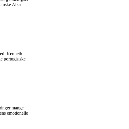
 danske Alka
red. Kenneth
e portugisiske
bringer mange
tens emotionelle