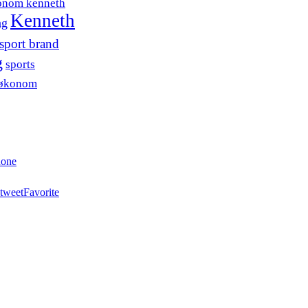
onom kenneth
Kenneth
ng
sport brand
g
sports
søkonom
hone
tweet
Favorite