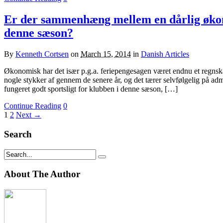
Er der sammenhæng mellem en dårlig økono
denne sæson?
By
Kenneth Cortsen
on
March 15, 2014
in
Danish Articles
Økonomisk har det især p.g.a. feriepengesagen været endnu et regnska
nogle stykker af gennem de senere år, og det tærer selvfølgelig på adm
fungeret godt sportsligt for klubben i denne sæson, […]
Continue Reading
0
1
2
Next →
Search
About The Author