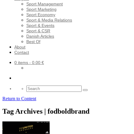
Sport Management
Sport Marketing
Sport Economy
Sport & Media Relations
Sport & Events
Sport & CSR
Danish Articles
Best Of
About
Contact
0 items
- 0.00 €
Search
for:
Return to Content
Tag Archives | fodboldbrand