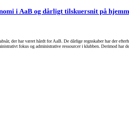
mi i AaB og dårligt tilskuersnit på hjemm
bsår, der har været hårdt for AaB. De dårlige regnskaber har der efter
inistrativt fokus og administrative ressourcer i klubben. Derimod har det