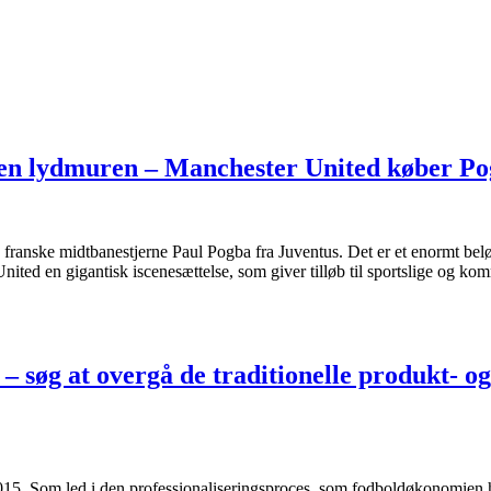
gen lydmuren – Manchester United køber P
n franske midtbanestjerne Paul Pogba fra Juventus. Det er et enormt bel
nited en gigantisk iscenesættelse, som giver tilløb til sportslige og ko
 søg at overgå de traditionelle produkt- og
015. Som led i den professionaliseringsproces, som fodboldøkonomien