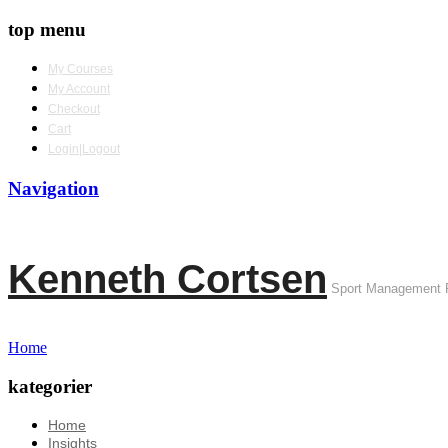
top menu
My Courses
My Account
Checkout
Cart
Login|Logout
Navigation
Kenneth Cortsen
Sport Management 
Home
kategorier
Home
Insights