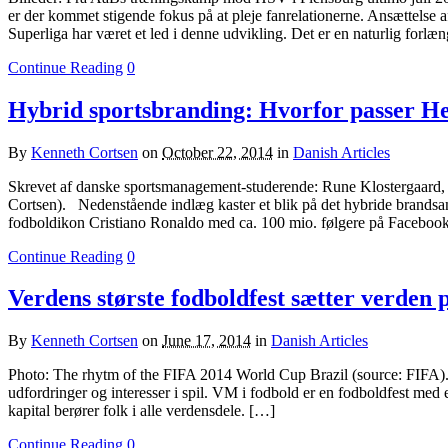
er der kommet stigende fokus på at pleje fanrelationerne. Ansættelse a
Superliga har været et led i denne udvikling. Det er en naturlig forlæ
Continue Reading
0
Hybrid sportsbranding: Hvorfor passer H
By
Kenneth Cortsen
on
October 22, 2014
in
Danish Articles
Skrevet af danske sportsmanagement-studerende: Rune Klostergaard,
Cortsen). Nedenstående indlæg kaster et blik på det hybride brand
fodboldikon Cristiano Ronaldo med ca. 100 mio. følgere på Facebook
Continue Reading
0
Verdens største fodboldfest sætter verden
By
Kenneth Cortsen
on
June 17, 2014
in
Danish Articles
Photo: The rhytm of the FIFA 2014 World Cup Brazil (source: FIFA). 
udfordringer og interesser i spil. VM i fodbold er en fodboldfest me
kapital berører folk i alle verdensdele. […]
Continue Reading
0