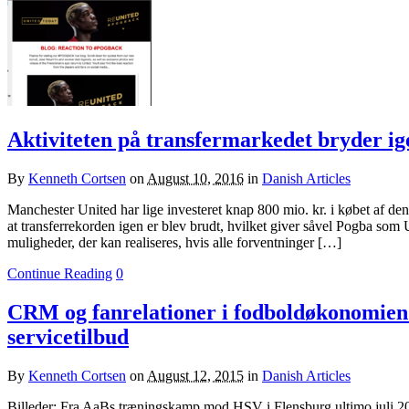
Aktiviteten på transfermarkedet bryder i
By
Kenneth Cortsen
on
August 10, 2016
in
Danish Articles
Manchester United har lige investeret knap 800 mio. kr. i købet af de
at transferrekorden igen er blev brudt, hvilket giver såvel Pogba som U
muligheder, der kan realiseres, hvis alle forventninger […]
Continue Reading
0
CRM og fanrelationer i fodboldøkonomien –
servicetilbud
By
Kenneth Cortsen
on
August 12, 2015
in
Danish Articles
Billeder: Fra AaBs træningskamp mod HSV i Flensburg ultimo juli 2