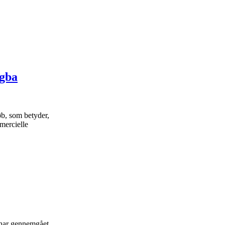
ogba
øb, som betyder,
mmercielle
 har gennemgået