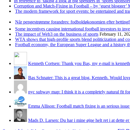
In reference to ‘taking a look at big spenders in ‘sports sponsors
Corruption and Match-Fixing in Football – by ‘guest blogger’
The modern framework for sport events: be entertained and tr
Når pengestrømme forandres: fodboldøkonomien efter betting
Some incentives causing international football investors to inve
The impact of Web3 on the business of sports
February 11, 20
WTA shows that high-profile sports blend politicization and c
Football economy, the European Super League and a history that
Kenneth Cortsen: Thank you Bas, my e-mail is kenneth
Bas Schnater: This is a great blog, Kenneth. Would love 
nyc subway map: I think it is a completely natural fit for
Emma Allison: Football match fixing is an serious issue 
Mads D. Larsen: Du har i mine øjne helt ret i at dette er