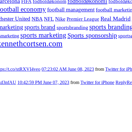
fodboldøkonomi
arcelona
FIFA
fodboldøkonom
fodboldøk
football economy
football management
football marketi
hester United
Real Madrid
NBA
NFL
Nike
Premier League
sports brandin
marketing
sports brand
sportsbranding
sports marketing
Sports sponsorship
sport
smarketing
ennethcortsen.com
tps://t.co/xtRXVI4veo
07:23:02 AM June 08, 2023
from
Twitter for iP
s7kd3nfAU
10:42:59 PM June 07, 2023
from
Twitter for iPhone
Reply
Re