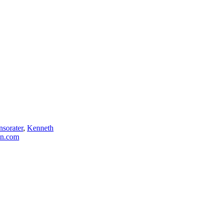
nsorater
,
Kenneth
en.com