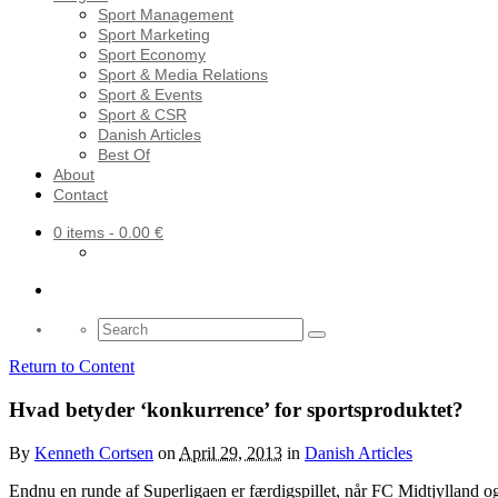
Sport Management
Sport Marketing
Sport Economy
Sport & Media Relations
Sport & Events
Sport & CSR
Danish Articles
Best Of
About
Contact
0 items
- 0.00 €
Search
for:
Return to Content
Hvad betyder ‘konkurrence’ for sportsproduktet?
By
Kenneth Cortsen
on
April 29, 2013
in
Danish Articles
Endnu en runde af Superligaen er færdigspillet, når FC Midtjylland o