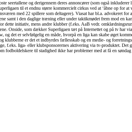
ste seertallene og derigennem deres annoncører (som også inkluderer l
uperligaen til et endnu større kommercielt cirkus ved at ‘åbne op for at 
væren med 22 spillere som deltagere). Viasat har bl.a. advokeret for a
ne samt i den daglige træning eller under taktikmødet frem mod en ka
 dette initiativ, mens andre klubber (f.eks. AaB vedr. omklædningsru
andene. Onside, som dækker Superligaen tæt på Internettet og på tv har v
ow, og det er selvfølgelig en måde, hvorpå en liga kan skabe øget komme
 og klubberne er det et indbyrdes fællesskab og en medie- og forretnin
nge, f.eks. liga- eller klubsponsorernes aktivering via tv-produktet. Det g
om fodboldelskere til stadighed ikke har problemer med at få en søndag af