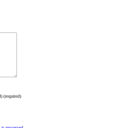
d)
(required)
is processed.