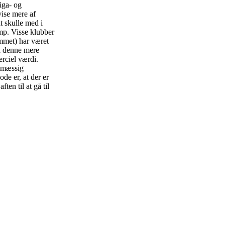
iga- og
vise mere af
t skulle med i
mp. Visse klubber
mmet) har været
ia denne mere
rciel værdi.
gsmæssig
ode er, at der er
ten til at gå til