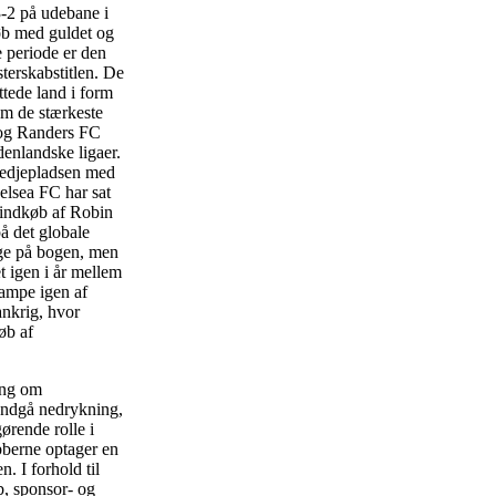
-2 på udebane i
løb med guldet og
 periode er den
terskabstitlen. De
ttede land i form
em de stærkeste
d og Randers FC
denlandske ligaer.
redjepladsen med
elsea FC har sat
s indkøb af Robin
å det globale
nge på bogen, men
t igen i år mellem
kampe igen af
ankrig, hvor
øb af
ing om
undgå nedrykning,
ørende rolle i
ubberne optager en
. I forhold til
b, sponsor- og