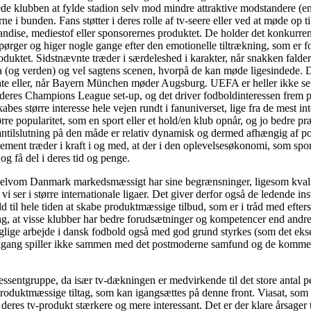
de klubben at fylde stadion selv mod mindre attraktive modstandere (e
ne i bunden. Fans støtter i deres rolle af tv-seere eller ved at møde op 
chandise, mediestof eller sponsorernes produktet. De holder det konkur
rspørger og higer nogle gange efter den emotionelle tiltrækning, som er
roduktet. Sidstnævnte træder i særdeleshed i karakter, når snakken fal
a (og verden) og vel sagtens scenen, hvorpå de kan møde ligesindede. 
 eller, når Bayern München møder Augsburg. UEFA er heller ikke sene
deres Champions League set-up, og det driver fodboldinteressen frem p
bes større interesse hele vejen rundt i fanuniverset, lige fra de mest in
re popularitet, som en sport eller et hold/en klub opnår, og jo bedre præ
 fantilslutning på den måde er relativ dynamisk og dermed afhængig af p
lement træder i kraft i og med, at der i den oplevelsesøkonomi, som sp
og få del i deres tid og penge.
 selvom Danmark markedsmæssigt har sine begrænsninger, ligesom kvalit
 ser i større internationale ligaer. Det giver derfor også de ledende ins
 til hele tiden at skabe produktmæssige tilbud, som er i tråd med efters
tning, at visse klubber har bedre forudsætninger og kompetencer end andre
aglige arbejde i dansk fodbold også med god grund styrkes (som det eks
tilgang spiller ikke sammen med det postmoderne samfund og de komm
essentgruppe, da især tv-dækningen er medvirkende til det store antal p
roduktmæssige tiltag, som kan igangsættes på denne front. Viasat, som e
 deres tv-produkt stærkere og mere interessant. Det er der klare årsager 