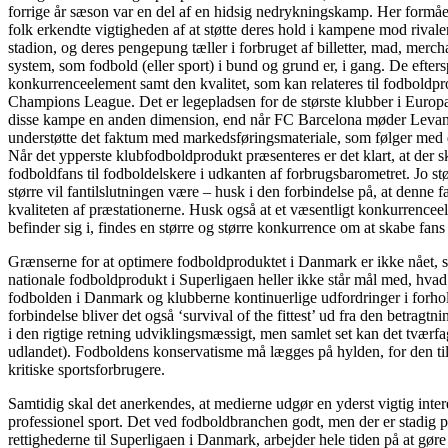
forrige år sæson var en del af en hidsig nedrykningskamp. Her formåe
folk erkendte vigtigheden af at støtte deres hold i kampene mod rivaler
stadion, og deres pengepung tæller i forbruget af billetter, mad, mer
system, som fodbold (eller sport) i bund og grund er, i gang. De efte
konkurrenceelement samt den kvalitet, som kan relateres til fodboldp
Champions League. Det er legepladsen for de største klubber i Europ
disse kampe en anden dimension, end når FC Barcelona møder Levante
understøtte det faktum med markedsføringsmateriale, som følger med 
Når det ypperste klubfodboldprodukt præsenteres er det klart, at der ska
fodboldfans til fodboldelskere i udkanten af forbrugsbarometret. Jo stør
større vil fantilslutningen være – husk i den forbindelse på, at denne
kvaliteten af præstationerne. Husk også at et væsentligt konkurrencee
befinder sig i, findes en større og større konkurrence om at skabe fans 
Grænserne for at optimere fodboldproduktet i Danmark er ikke nået,
nationale fodboldprodukt i Superligaen heller ikke står mål med, hvad vi
fodbolden i Danmark og klubberne kontinuerlige udfordringer i forhold
forbindelse bliver det også ‘survival of the fittest’ ud fra den betrag
i den rigtige retning udviklingsmæssigt, men samlet set kan det tværf
udlandet). Fodboldens konservatisme må lægges på hylden, for den 
kritiske sportsforbrugere.
Samtidig skal det anerkendes, at medierne udgør en yderst vigtig inter
professionel sport. Det ved fodboldbranchen godt, men der er stadig p
rettighederne til Superligaen i Danmark, arbejder hele tiden på at gøre