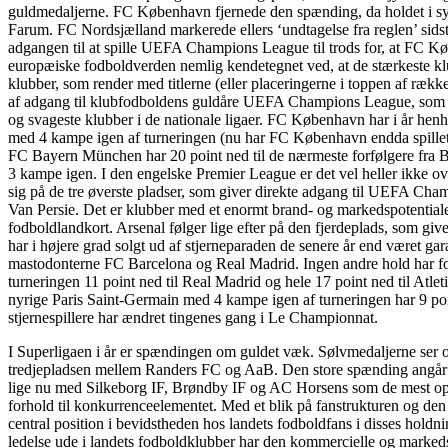
guldmedaljerne. FC København fjernede den spænding, da holdet i sy
Farum. FC Nordsjælland markerede ellers ‘undtagelse fra reglen’ sidste
adgangen til at spille UEFA Champions League til trods for, at FC K
europæiske fodboldverden nemlig kendetegnet ved, at de stærkeste klu
klubber, som render med titlerne (eller placeringerne i toppen af rækken
af adgang til klubfodboldens guldåre UEFA Champions League, som kast
og svageste klubber i de nationale ligaer. FC København har i år he
med 4 kampe igen af turneringen (nu har FC København endda spillet d
FC Bayern München har 20 point ned til de nærmeste forfølgere fra 
3 kampe igen. I den engelske Premier League er det vel heller ikke 
sig på de tre øverste pladser, som giver direkte adgang til UEFA Champ
Van Persie. Det er klubber med et enormt brand- og markedspotentiale
fodboldlandkort. Arsenal følger lige efter på den fjerdeplads, som 
har i højere grad solgt ud af stjerneparaden de senere år end været gar
mastodonterne FC Barcelona og Real Madrid. Ingen andre hold har fo
turneringen 11 point ned til Real Madrid og hele 17 point ned til Atlet
nyrige Paris Saint-Germain med 4 kampe igen af turneringen har 9 poi
stjernespillere har ændret tingenes gang i Le Championnat.
I Superligaen i år er spændingen om guldet væk. Sølvmedaljerne ser o
tredjepladsen mellem Randers FC og AaB. Den store spænding angår i
lige nu med Silkeborg IF, Brøndby IF og AC Horsens som de mest oplag
forhold til konkurrenceelementet. Med et blik på fanstrukturen og den 
central position i bevidstheden hos landets fodboldfans i disses holdn
ledelse ude i landets fodboldklubber har den kommercielle og markedso