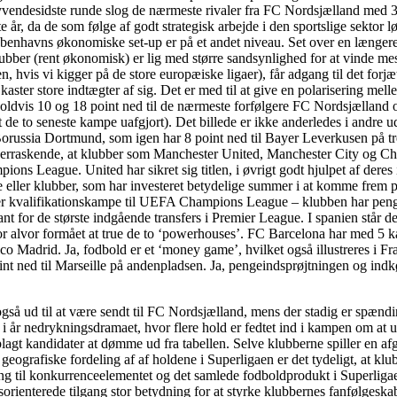
vendesidste runde slog de nærmeste rivaler fra FC Nordsjælland med 3
 år, da de som følge af godt strategisk arbejde i den sportslige sektor 
øbenhavns økonomiske set-up er på et andet niveau. Set over en længere
bber (rent økonomisk) er lig med større sandsynlighed for at vinde mes
, hvis vi kigger på de store europæiske ligaer), får adgang til det forjæ
er store indtægter af sig. Det er med til at give en polarisering mell
nholdvis 10 og 18 point ned til de nærmeste forfølgere FC Nordsjællan
e to seneste kampe uafgjort). Det billede er ikke anderledes i andre u
Borussia Dortmund, som igen har 8 point ned til Bayer Leverkusen på t
overraskende, at klubber som Manchester United, Manchester City og Ch
ions League. United har sikret sig titlen, i øvrigt godt hjulpet af dere
 eller klubber, som har investeret betydelige summer i at komme frem p
giver kvalifikationskampe til UEFA Champions League – klubben har pe
ant for de største indgående transfers i Premier League. I spanien står de
r alvor formået at true de to ‘powerhouses’. FC Barcelona har med 5 
ico Madrid. Ja, fodbold er et ‘money game’, hvilket også illustreres i Fr
nt ned til Marseille på andenpladsen. Ja, pengeindsprøjtningen og indk
gså ud til at være sendt til FC Nordsjælland, mens der stadig er spænd
 år nedrykningsdramaet, hvor flere hold er fedtet ind i kampen om at 
t kandidater at dømme ud fra tabellen. Selve klubberne spiller en afg
geografiske fordeling af af holdene i Superligaen er det tydeligt, at kl
ing til konkurrenceelementet og det samlede fodboldprodukt i Superligaen
rienterede tilgang stor betydning for at styrke klubbernes fanfølgeska