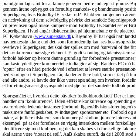
brandgrundlag samt for at kunne generere bedre indtægtsstrømme. Brøn
gennem årene opbygget en fornuftig markeds- og brandmæssig position
Superligaen, hvis Brøndby IF rykker ud?’ Klubben har gennem årene vær
en nedrykning til dem selvfølgelig påvirke det samlede Superligaprod
vil provinsen også misse kampene mod Brøndby IF. Samlet set er Brøn
Superligaen. Hvad angår tilskuersnittet på hjemmebane er de placere
FC København (
www.superstats.dk
). Brøndby IF har også haft lands
navnemæssig klang end det, som formodentlig kan ses hos nyoprykked
overleve i Superligaen; det skal der spilles om med ‘survival of the fitt
det konkurrencemæssige element. Et godt scouting og talentsystem sam
forhold bakker op herom danne grundlag for forbedrede præstationer f
kan kaste yderligere kommercielle indtægter af sig. Randers FC må have
‘optur’ efter en hård periode ved i efteråret at levere stærke præsta
nedrykningen i Superligaen i år, da der er flere hold, som er tæt på h
end alle andre, så havde der ikke været spænding om hverken fordeling
et forretningsmæssigt synspunkt med øje for det samlede fodboldprod
Spørgsmålet er, hvordan dette påvirker fodboldproduktet? Der er ingen 
handler om ‘konkurrence’. Uden effektiv konkurrence og spænding er de
overordnede ledende instanser (forbund, ligaen/divisionsforeningen) 
maksimere fanfølgeskabet, tv-indtægter, sponsorater etc. Fodbold og a
måde, at jo flere tilskuere, som kommer på stadion, jo mere interessant
eksempel, på at der forefindes en vigtig interaktion mellem forskelli
identificere sig med klubben, og det kan skabes via forskellige faktore
skal gerne være ‘noget på spil’. AaB skabte eurofi, da de i 2008 sto