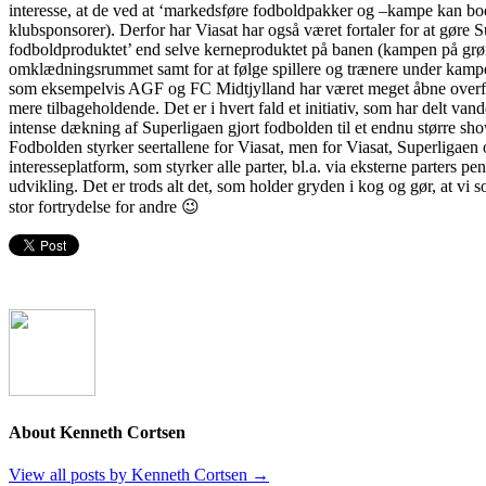
interesse, at de ved at ‘markedsføre fodboldpakker og –kampe kan boo
klubsponsorer). Derfor har Viasat har også været fortaler for at gøre S
fodboldproduktet’ end selve kerneproduktet på banen (kampen på grøns
omklædningsrummet samt for at følge spillere og trænere under kampe
som eksempelvis AGF og FC Midtjylland har været meget åbne overfor
mere tilbageholdende. Det er i hvert fald et initiativ, som har delt v
intense dækning af Superligaen gjort fodbolden til et endnu større sh
Fodbolden styrker seertallene for Viasat, men for Viasat, Superligaen
interesseplatform, som styrker alle parter, bl.a. via eksterne parters pe
udvikling. Det er trods alt det, som holder gryden i kog og gør, at vi s
stor fortrydelse for andre 😉
About Kenneth Cortsen
View all posts by Kenneth Cortsen
→