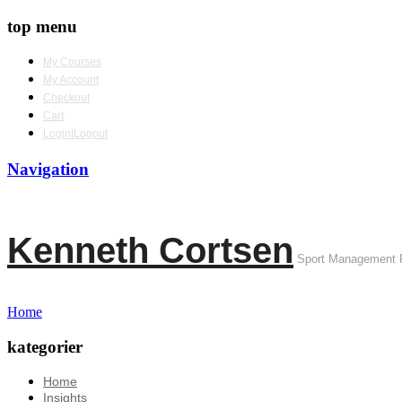
top menu
My Courses
My Account
Checkout
Cart
Login|Logout
Navigation
Kenneth Cortsen
Sport Management 
Home
kategorier
Home
Insights