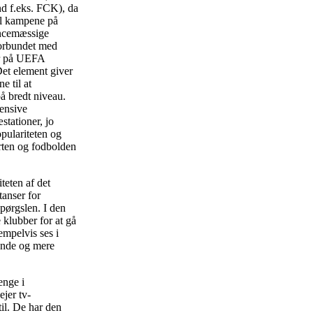
nd f.eks. FCK), da
til kampene på
rencemæssige
 forbundet med
der på UEFA
Det element giver
 til at
å bredt niveau.
tensive
stationer, jo
opulariteten og
orten og fodbolden
eten af det
tanser for
pørgslen. I den
 klubber for at gå
empelvis ses i
ende og mere
enge i
jer tv-
til. De har den