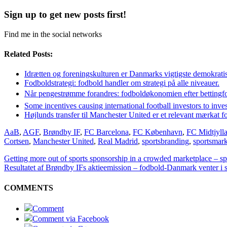
Sign up to get new posts first!
Find me in the social networks
Related Posts:
Idrætten og foreningskulturen er Danmarks vigtigste demokratis
Fodboldstrategi: fodbold handler om strategi på alle niveauer.
Når pengestrømme forandres: fodboldøkonomien efter bettingf
Some incentives causing international football investors to inve
Højlunds transfer til Manchester United er et relevant mærkat f
AaB
,
AGF
,
Brøndby IF
,
FC Barcelona
,
FC København
,
FC Midtjyll
Cortsen
,
Manchester United
,
Real Madrid
,
sportsbranding
,
sportsmark
Getting more out of sports sponsorship in a crowded marketplace – sp
Resultatet af Brøndby IFs aktieemission – fodbold-Danmark venter i
COMMENTS
Comment
Comment via Facebook