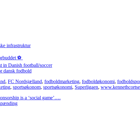
ke infrastruktur
orbuddet ⚽️
st in Danish football/soccer
or dansk fodbold
and
,
FC Nordsjælland
,
fodboldmarketing
,
fodboldøkonomi
,
fodboldspo
eting
,
sportsøkonom
,
sportsøkonomi
,
Superligaen
,
www.kennethcorts
onsorship is a ‘social game’….
 spænding