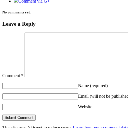
Comment via G+
No comments yet.
Leave a Reply
Comment
*
Name
(required)
Email (will not be publishe
Website
This site uses Akismet to reduce spam.
Learn how your comment data 