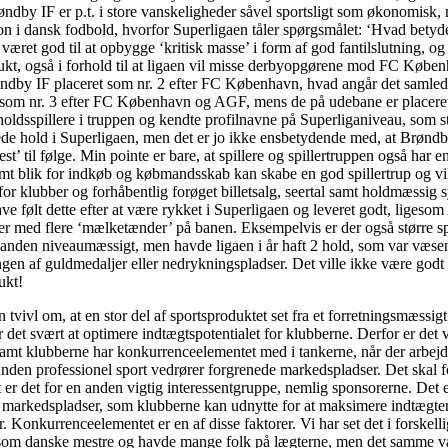
dby IF er p.t. i store vanskeligheder såvel sportsligt som økonomisk,
 i dansk fodbold, hvorfor Superligaen tåler spørgsmålet: ‘Hvad betyde
et god til at opbygge ‘kritisk masse’ i form af god fantilslutning, og
ukt, også i forhold til at ligaen vil misse derbyopgørene mod FC Købe
dby IF placeret som nr. 2 efter FC København, hvad angår det samlede 
t som nr. 3 efter FC København og AGF, mens de på udebane er placeret 
holdsspillere i truppen og kendte profilnavne på Superliganiveau, som st
e hold i Superligaen, men det er jo ikke ensbetydende med, at Brøndb
est’ til følge. Min pointe er bare, at spillere og spillertruppen også har 
t blik for indkøb og købmandsskab kan skabe en god spillertrup og vil
or klubber og forhåbentlig forøget billetsalg, seertal samt holdmæssig 
 følt dette efter at være rykket i Superligaen og leveret godt, ligesom 
tioner med flere ‘mælketænder’ på banen. Eksempelvis er der også større
inanden niveaumæssigt, men havde ligaen i år haft 2 hold, som var væsent
en af guldmedaljer eller nedrykningspladser. Det ville ikke være godt f
ukt!
tvivl om, at en stor del af sportsproduktet set fra et forretningsmæssigt
t svært at optimere indtægtspotentialet for klubberne. Derfor er det vi
samt klubberne har konkurrenceelementet med i tankerne, når der arbejd
nden professionel sport vedrører forgrenede markedspladser. Det skal f
 er det for en anden vigtig interessentgruppe, nemlig sponsorerne. Det e
ge markedspladser, som klubberne kan udnytte for at maksimere indtægte
r. Konkurrenceelementet er en af disse faktorer. Vi har set det i forskell
d som danske mestre og havde mange folk på lægterne, men det samme var