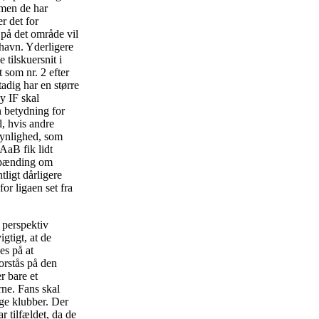
 men de har
r det for
 på det område vil
nhavn. Yderligere
tilskuersnit i
som nr. 2 efter
adig har en større
y IF skal
en betydning for
, hvis andre
synlighed, som
AaB fik lidt
 spænding om
ligt dårligere
or ligaen set fra
 perspektiv
gtigt, at de
es på at
orstås på den
r bare et
rne. Fans skal
ige klubber. Der
 tilfældet, da de