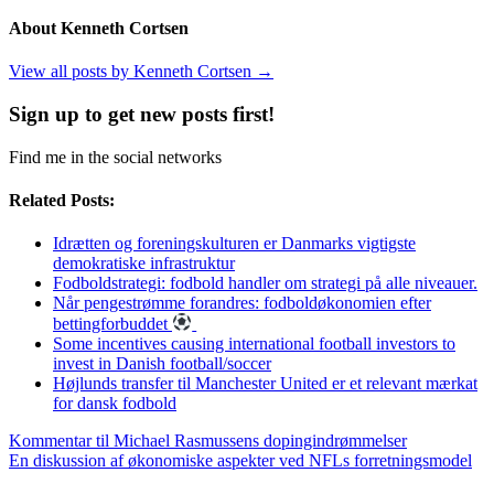
About Kenneth Cortsen
View all posts by Kenneth Cortsen
→
Sign up to get new posts first!
Find me in the social networks
Related Posts:
Idrætten og foreningskulturen er Danmarks vigtigste
demokratiske infrastruktur
Fodboldstrategi: fodbold handler om strategi på alle niveauer.
Når pengestrømme forandres: fodboldøkonomien efter
bettingforbuddet
Some incentives causing international football investors to
invest in Danish football/soccer
Højlunds transfer til Manchester United er et relevant mærkat
for dansk fodbold
Kommentar til Michael Rasmussens dopingindrømmelser
En diskussion af økonomiske aspekter ved NFLs forretningsmodel