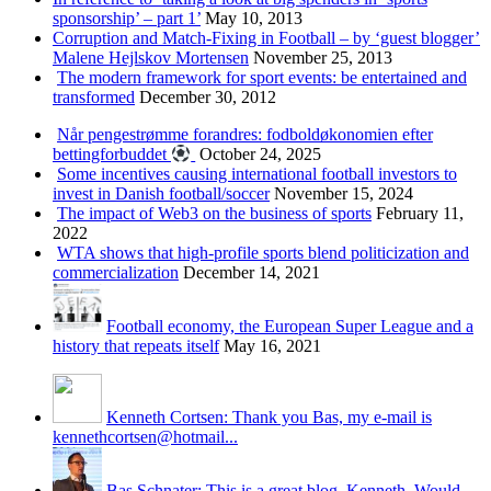
sponsorship’ – part 1’
May 10, 2013
Corruption and Match-Fixing in Football – by ‘guest blogger’
Malene Hejlskov Mortensen
November 25, 2013
The modern framework for sport events: be entertained and
transformed
December 30, 2012
Når pengestrømme forandres: fodboldøkonomien efter
bettingforbuddet
October 24, 2025
Some incentives causing international football investors to
invest in Danish football/soccer
November 15, 2024
The impact of Web3 on the business of sports
February 11,
2022
WTA shows that high-profile sports blend politicization and
commercialization
December 14, 2021
Football economy, the European Super League and a
history that repeats itself
May 16, 2021
Kenneth Cortsen: Thank you Bas, my e-mail is
kennethcortsen@hotmail...
Bas Schnater: This is a great blog, Kenneth. Would