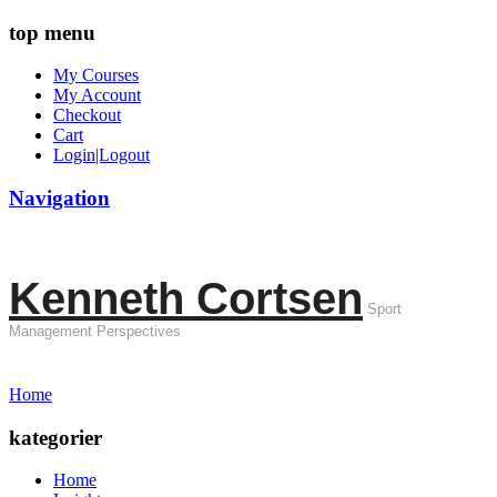
top menu
My Courses
My Account
Checkout
Cart
Login|Logout
Navigation
Kenneth Cortsen
Sport
Management Perspectives
Home
kategorier
Home