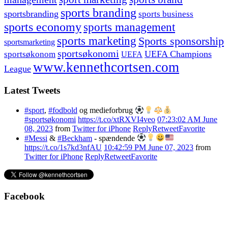
sports branding
sportsbranding
sports business
sports economy
sports management
sports marketing
Sports sponsorship
sportsmarketing
sportsøkonomi
UEFA Champions
sportsøkonom
UEFA
www.kennethcortsen.com
League
Latest Tweets
#sport
,
#fodbold
og medieforbrug
#sportsøkonomi
https://t.co/xtRXVI4veo
07:23:02 AM June
08, 2023
from
Twitter for iPhone
Reply
Retweet
Favorite
#Messi
&
#Beckham
- spændende
https://t.co/1s7kd3nfAU
10:42:59 PM June 07, 2023
from
Twitter for iPhone
Reply
Retweet
Favorite
Facebook