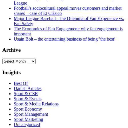
League
Football’s sociocultural appeal moves customers and market
shares – case of El Clásico
Major League Baseball – the Dilemma of Fan Experience vs.
Fan Safety
The Economics of Fan Engagement: why fan engagement is
important
Usain Bolt – the entertaining business of being ’the best’
Archive
Archive
Insights
Best Of
Danish Articles
Sport & CSR
Sport & Events
Sport & Media Relations
Sport Economy
Sport Management
Sport Marketing
Uncategorized