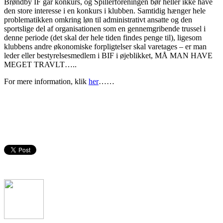
Brøndby IF går konkurs, og Spillerforeningen bør heller ikke have
den store interesse i en konkurs i klubben. Samtidig hænger hele
problematikken omkring løn til administrativt ansatte og den
sportslige del af organisationen som en gennemgribende trussel i
denne periode (det skal der hele tiden findes penge til), ligesom
klubbens andre økonomiske forpligtelser skal varetages – er man
leder eller bestyrelsesmedlem i BIF i øjeblikket, MÅ MAN HAVE
MEGET TRAVLT…..
For mere information, klik
her
……