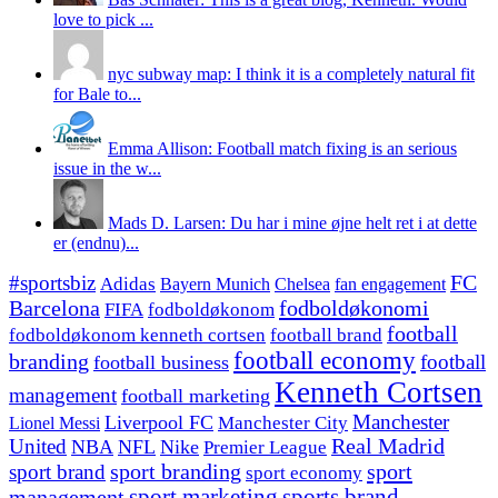
love to pick ...
nyc subway map: I think it is a completely natural fit
for Bale to...
Emma Allison: Football match fixing is an serious
issue in the w...
Mads D. Larsen: Du har i mine øjne helt ret i at dette
er (endnu)...
#sportsbiz
FC
Adidas
Chelsea
fan engagement
Bayern Munich
fodboldøkonomi
Barcelona
FIFA
fodboldøkonom
football
fodboldøkonom kenneth cortsen
football brand
football economy
branding
football
football business
Kenneth Cortsen
management
football marketing
Manchester
Liverpool FC
Lionel Messi
Manchester City
United
Real Madrid
NBA
NFL
Nike
Premier League
sport branding
sport
sport brand
sport economy
management
sport marketing
sports brand