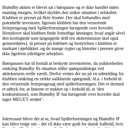
Brøndby-aktien er blevet sat i børspause og er ikke handlet siden
mandag morgen, hvilket skyldes den usikre situation i selskabet.
Klubben er presset på flere fronter. Der skal forhandles med
potentielle investorer, ligesom klubben har den verserende
feriepengesag med Spillerforeningen hængende over hovedet.
Herudover skal klubben finde fornuftige løsninger, hvad angår såvel
den kortsigtede som langsigtede drift (en aktieemission skal også
gennemføres), så presset på ledelsen og bestyrelsen i klubben er
markant i øjeblikket, og de mange rygter og historier i pressen giver
ikke ligefrem yderligere arbejdsro.
Børspausen har til formål at beskytte investorerne, da usikkerheden
omkring Brøndby Ifs situation stiller spørgsmålstegn ved
aktiekursens reelle værdi. Derfor ventes der nu på en udmelding fra
klubben omkring en række uafklarede spørgsmål, bl.a. i forhold til
den verserende feriepengesag med spillerforeningen. Det er dermed
et udtryk for, at linierne er trukket op i forhold til, at ‘den
konkurstrussel, som Brøndby IF har hængende over hovedet skal
tages MEGET seriøst’.
Interessant bliver det at se, hvad Spillerforeningen og Brøndby IF
kan blive enige om – det vil ikke være godt for dansk fodbold, hvis