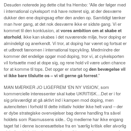
Desuden noterede jeg dette citat fra Hembo: “Alle der følger med
i international cykelsport må have noteret sig, at der desværre
dukker den ene dopingsag efter den anden op. Samtidigt tænker
man hver gang, at det nok desværre ikke er sidste gang. Vi er
kommet til den konklusion, at
vores ambition om at skabe et
storhold
, ikke kan skabes i det nuværende miljø, hvor doping er
almindeligt og anerkendt. Vi tror, at doping har været og fortsat er
et udbredt fænomen i international topcykling. Medmindre der
kommer det endelige opgør mod doping, tror vi, at cykelsporten
vil fortsætte med at dope sig, og rene hold vil være uden chance
for at komme til tops. Det opgør er startet og
den bevægelse vil
vi ikke bare tilslutte os – vi vil gerne gå forrest
.”
MAN MÆRKER JO LIGEFREM ‘EN NY VISION’, som
kommercielle interessenter skal købe UKRITISK…Det er i for
sig prisværdigt at gå aktivt ind i kampen mod doping, men
autenciteten i forhold til dette initiativ holder ikke helt vand – der
er dybe strategiske overvejelser bag denne handling fra såvel
holdets som Rasmussens side.. Og medierne har ikke engang
taget fat i denne iscenesættelse fra en ‘særlig kritisk eller alvorlig