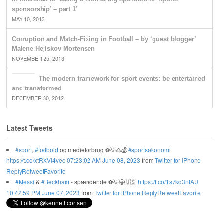
sponsorship’ – part 1’
MAY 10, 2013
Corruption and Match-Fixing in Football – by ‘guest blogger’
Malene Hejlskov Mortensen
NOVEMBER 25, 2013
The modern framework for sport events: be entertained
and transformed
DECEMBER 30, 2012
Latest Tweets
#sport
,
#fodbold
og medieforbrug ⚽️💡⚖️💰
#sportsøkonomi
https://t.co/xtRXVI4veo
07:23:02 AM June 08, 2023
from
Twitter for iPhone
Reply
Retweet
Favorite
#Messi
&
#Beckham
- spændende ⚽️💡😀🇺🇸
https://t.co/1s7kd3nfAU
10:42:59 PM June 07, 2023
from
Twitter for iPhone
Reply
Retweet
Favorite