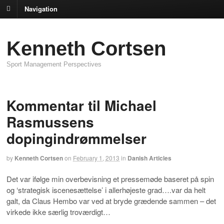
Navigation
Kenneth Cortsen
Sport Management Perspectives
Kommentar til Michael
Rasmussens
dopingindrømmelser
by
Kenneth Cortsen
on
February 1, 2013
in
Danish Articles
Det var ifølge min overbevisning et pressemøde baseret på spin
og ‘strategisk iscenesættelse’ i allerhøjeste grad….var da helt
galt, da Claus Hembo var ved at bryde grædende sammen – det
virkede ikke særlig troværdigt…