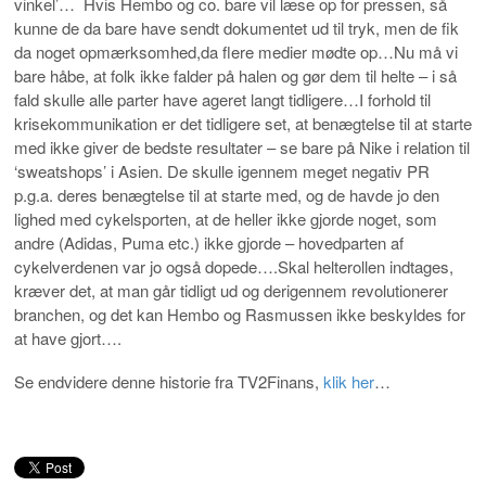
vinkel’… Hvis Hembo og co. bare vil læse op for pressen, så
kunne de da bare have sendt dokumentet ud til tryk, men de fik
da noget opmærksomhed,da flere medier mødte op…Nu må vi
bare håbe, at folk ikke falder på halen og gør dem til helte – i så
fald skulle alle parter have ageret langt tidligere…I forhold til
krisekommunikation er det tidligere set, at benægtelse til at starte
med ikke giver de bedste resultater – se bare på Nike i relation til
‘sweatshops’ i Asien. De skulle igennem meget negativ PR
p.g.a. deres benægtelse til at starte med, og de havde jo den
lighed med cykelsporten, at de heller ikke gjorde noget, som
andre (Adidas, Puma etc.) ikke gjorde – hovedparten af
cykelverdenen var jo også dopede….Skal helterollen indtages,
kræver det, at man går tidligt ud og derigennem revolutionerer
branchen, og det kan Hembo og Rasmussen ikke beskyldes for
at have gjort….
Se endvidere denne historie fra TV2Finans,
klik her
…